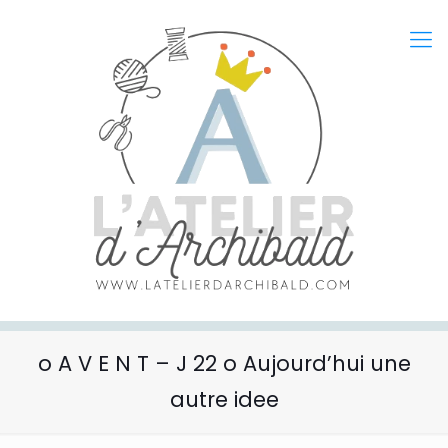
o A V E N T – J 22 o Aujourd’hui une
autre idee