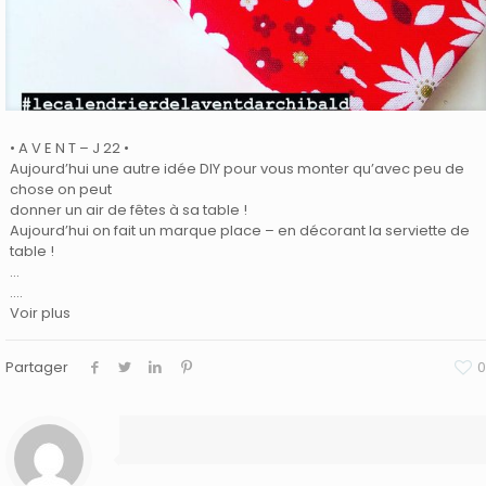
• A V E N T – J 22 •
Aujourd’hui une autre idée DIY pour vous monter qu’avec peu de
chose on peut
donner un air de fêtes à sa table !
Aujourd’hui on fait un marque place – en décorant la serviette de
table !
…
.…
Voir plus
Partager
0