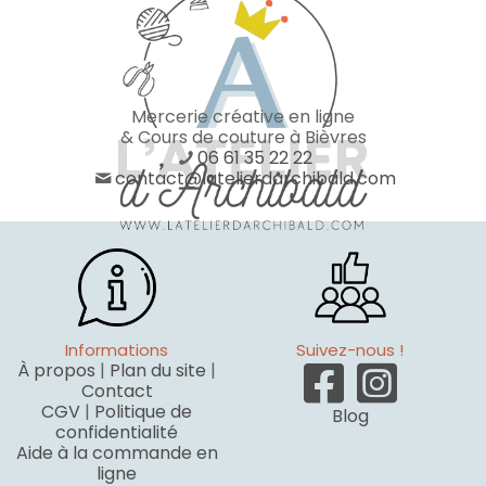
Mercerie créative en ligne
& Cours de couture à Bièvres
06 61 35 22 22
contact@latelierdarchibald.com
Informations
Suivez-nous !
À propos
|
Plan du site
|
Contact
CGV
|
Politique de
Blog
confidentialité
Aide à la commande en
ligne